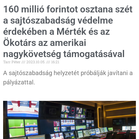
160 millió forintot osztana szét
a sajtószabadság védelme
érdekében a Mérték és az
Ökotárs az amerikai
nagykövetség támogatásával
Tarr Péter
2023.10.05.
16:21
A sajtószabadság helyzetét próbálják javítani a
pályázattal.