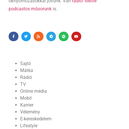
oknyomozásokkal jövünk. Van
rádió- illetve
podcastos műsorunk
is.
Sajtó
Márka
Rádió
TV
Online média
Mobil
Karrier
Vélemény
E-kereskedelem
Lifestyle