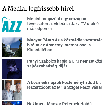
A Media1 legfrissebb hírei
Megint megszűnt egy országos
tévécsatorna: videón a Jazz TV utolsó
másodpercei
Magyar Pétert és a közmédia vezetését
bírálta az Amnesty International a
Klubrádióban
Panyi Szabolcs kapja a CPJ nemzetközi
sajtószabadság-díját
A közmédia újabb közleményt adott ki:
leszerződött az M1 a Sziget Fesztivállal
Nekiment Magyar Péternek Hajdú