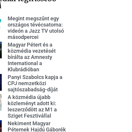
i
Megint megszűnt egy
országos tévécsatorna:
videón a Jazz TV utolsó
másodpercei
Magyar Pétert és a
közmédia vezetését
bírálta az Amnesty
International a
Klubrádióban
Panyi Szabolcs kapja a
CPJ nemzetközi
sajtószabadság-díját
A közmédia újabb
közleményt adott ki:
leszerződött az M1 a
Sziget Fesztivállal
Nekiment Magyar
Péternek Hajdú Gáborék