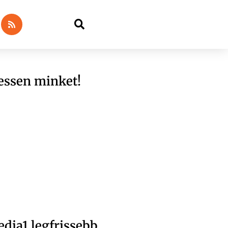
essen minket!
dia1 legfrissebb