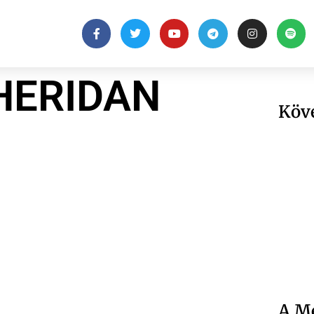
HERIDAN
Köv
A Me