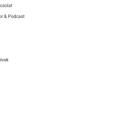
csolat
r & Podcast
elvek