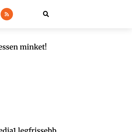
essen minket!
dia1 legfrissebb