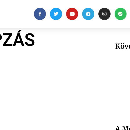
PZÁS
Köv
A Me