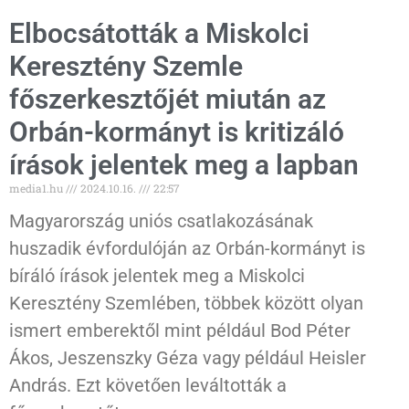
Elbocsátották a Miskolci
Keresztény Szemle
főszerkesztőjét miután az
Orbán-kormányt is kritizáló
írások jelentek meg a lapban
media1.hu
2024.10.16.
22:57
Magyarország uniós csatlakozásának
huszadik évfordulóján az Orbán-kormányt is
bíráló írások jelentek meg a Miskolci
Keresztény Szemlében, többek között olyan
ismert emberektől mint például Bod Péter
Ákos, Jeszenszky Géza vagy például Heisler
András. Ezt követően leváltották a