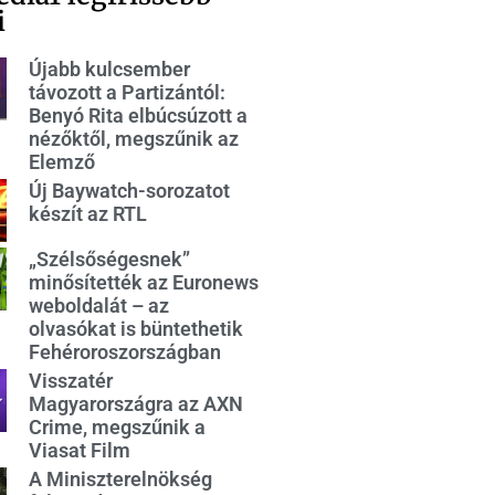
i
Újabb kulcsember
távozott a Partizántól:
Benyó Rita elbúcsúzott a
nézőktől, megszűnik az
Elemző
Új Baywatch-sorozatot
készít az RTL
„Szélsőségesnek”
minősítették az Euronews
weboldalát – az
olvasókat is büntethetik
Fehéroroszországban
Visszatér
Magyarországra az AXN
Crime, megszűnik a
Viasat Film
A Miniszterelnökség