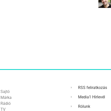
RSS feliratkozás
Sajtó
Media1 Hírlevél
Márka
Rádió
Rólunk
TV