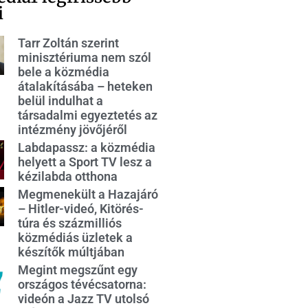
i
Tarr Zoltán szerint
minisztériuma nem szól
bele a közmédia
átalakításába – heteken
belül indulhat a
társadalmi egyeztetés az
intézmény jövőjéről
Labdapassz: a közmédia
helyett a Sport TV lesz a
kézilabda otthona
Megmenekült a Hazajáró
– Hitler-videó, Kitörés-
túra és százmilliós
közmédiás üzletek a
készítők múltjában
Megint megszűnt egy
országos tévécsatorna:
videón a Jazz TV utolsó