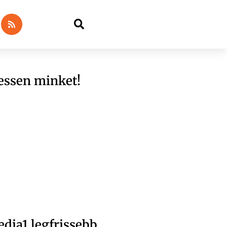
essen minket!
dia1 legfrissebb