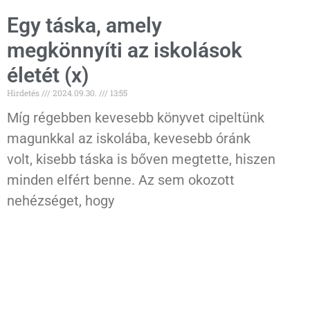
Egy táska, amely
megkönnyíti az iskolások
életét (x)
Hirdetés
2024.09.30.
13:55
Míg régebben kevesebb könyvet cipeltünk
magunkkal az iskolába, kevesebb óránk
volt, kisebb táska is bőven megtette, hiszen
minden elfért benne. Az sem okozott
nehézséget, hogy