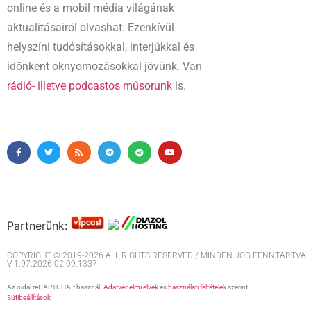
online és a mobil média világának
aktualitásairól olvashat. Ezenkívül
helyszíni tudósításokkal, interjúkkal és
időnként oknyomozásokkal jövünk. Van
rádió- illetve podcastos műsorunk
is.
Partnerünk:
COPYRIGHT © 2019-2026 ALL RIGHTS RESERVED / MINDEN JOG FENNTARTVA. M
V 1.97.2026.02.09.1337
Az oldal reCAPTCHA-t használ.
Adatvédelmi elvek
és
használati feltételek
szerint.
Sütibeállítások