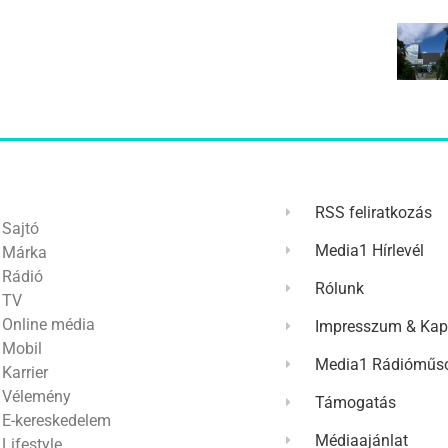
RSS feliratkozás
Sajtó
Media1 Hírlevél
Márka
Rádió
Rólunk
TV
Online média
Impresszum & Kap
Mobil
Media1 Rádióműso
Karrier
Vélemény
Támogatás
E-kereskedelem
Médiaajánlat
Lifestyle