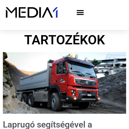
A Media1 médiaajánlata politikai hirdetőknek– országgyűlési választás 2026
TARTOZÉKOK
Laprugó segítségével a