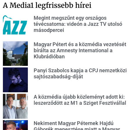
A Media1 legfrissebb hírei
Megint megszűnt egy országos
tévécsatorna: videón a Jazz TV utolsó
másodpercei
Magyar Pétert és a közmédia vezetését
bírálta az Amnesty International a
Klubrádióban
Panyi Szabolcs kapja a CPJ nemzetközi
sajtószabadság-díját
A közmédia újabb közleményt adott ki:
leszerződött az M1 a Sziget Fesztivállal
Nekiment Magyar Péternek Hajdú
Gáborék menesztése miatt a Magyar