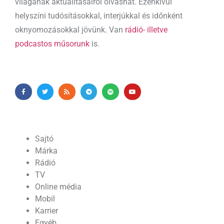
világának aktualitásairól olvashat. Ezenkívül
helyszíni tudósításokkal, interjúkkal és időnként
oknyomozásokkal jövünk. Van
rádió- illetve
podcastos műsorunk
is.
Sajtó
Márka
Rádió
TV
Online média
Mobil
Karrier
Egyéb