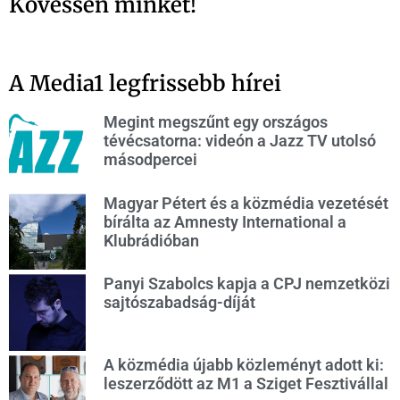
Kövessen minket!
A Media1 legfrissebb hírei
Megint megszűnt egy országos
tévécsatorna: videón a Jazz TV utolsó
másodpercei
Magyar Pétert és a közmédia vezetését
bírálta az Amnesty International a
Klubrádióban
Panyi Szabolcs kapja a CPJ nemzetközi
sajtószabadság-díját
A közmédia újabb közleményt adott ki:
leszerződött az M1 a Sziget Fesztivállal