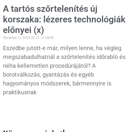
A tartós szőrtelenítés új
korszaka: lézeres technológiák
előnyei (x)
Hirdetés
2025.10.13.
08:55
Eszedbe jutott-e már, milyen lenne, ha végleg
megszabadulhatnál a szőrtelenítés időrabló és
néha kellemetlen procedúrájától? A
borotválkozás, gyantázás és egyéb
hagyományos módszerek, bármennyire is
praktikusnak