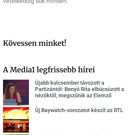
vetélkedőig sok minden.
Kövessen minket!
A Media1 legfrissebb hírei
Újabb kulcsember távozott a
Partizántól: Benyó Rita elbúcsúzott a
nézőktől, megszűnik az Elemző
Új Baywatch-sorozatot készít az RTL