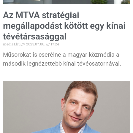
Az MTVA stratégiai
megállapodást kötött egy kínai
tévétársasággal
media1.hu
2023.07.06.
17:24
Műsorokat is cserélne a magyar közmédia a
második legnézettebb kínai tévécsatornával.