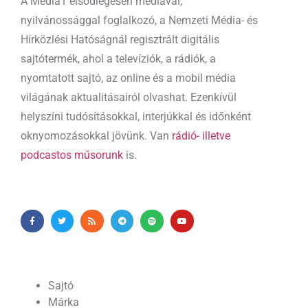
A Media1 elsődlegesen médiával,
nyilvánossággal foglalkozó, a Nemzeti Média- és
Hírközlési Hatóságnál regisztrált digitális
sajtótermék, ahol a televíziók, a rádiók, a
nyomtatott sajtó, az online és a mobil média
világának aktualitásairól olvashat. Ezenkívül
helyszíni tudósításokkal, interjúkkal és időnként
oknyomozásokkal jövünk. Van
rádió- illetve
podcastos műsorunk
is.
Sajtó
Márka