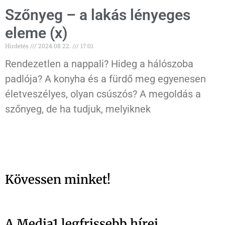
Szőnyeg – a lakás lényeges
eleme (x)
Hirdetés
2024.08.22.
17:01
Rendezetlen a nappali? Hideg a hálószoba
padlója? A konyha és a fürdő meg egyenesen
életveszélyes, olyan csúszós? A megoldás a
szőnyeg, de ha tudjuk, melyiknek
Kövessen minket!
A Media1 legfrissebb hírei