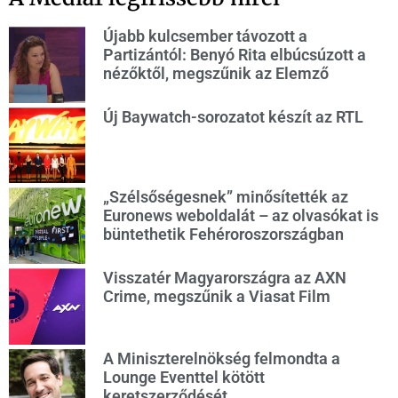
Újabb kulcsember távozott a
Partizántól: Benyó Rita elbúcsúzott a
nézőktől, megszűnik az Elemző
Új Baywatch-sorozatot készít az RTL
„Szélsőségesnek” minősítették az
Euronews weboldalát – az olvasókat is
büntethetik Fehéroroszországban
Visszatér Magyarországra az AXN
Crime, megszűnik a Viasat Film
A Miniszterelnökség felmondta a
Lounge Eventtel kötött
keretszerződését