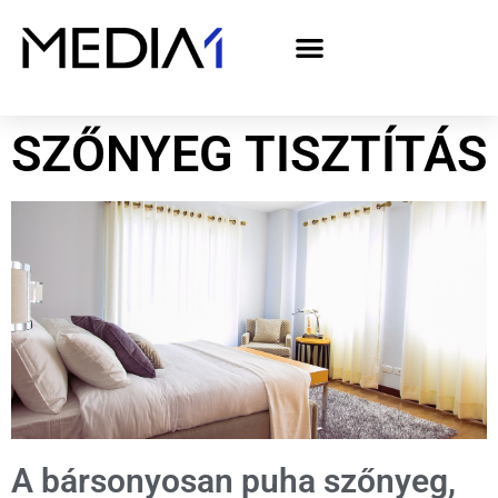
A Media1 médiaajánlata politikai hirdetőknek– országgyűlési választás 2026
SZŐNYEG TISZTÍTÁS
A bársonyosan puha szőnyeg,