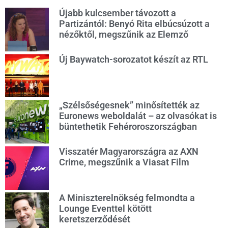
Újabb kulcsember távozott a
Partizántól: Benyó Rita elbúcsúzott a
nézőktől, megszűnik az Elemző
Új Baywatch-sorozatot készít az RTL
„Szélsőségesnek” minősítették az
Euronews weboldalát – az olvasókat is
büntethetik Fehéroroszországban
Visszatér Magyarországra az AXN
Crime, megszűnik a Viasat Film
A Miniszterelnökség felmondta a
Lounge Eventtel kötött
keretszerződését