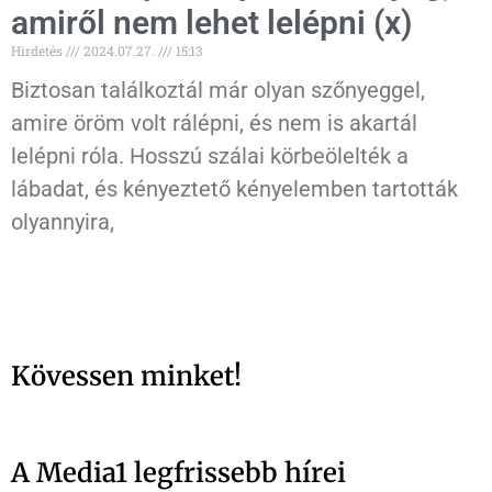
amiről nem lehet lelépni (x)
Hirdetés
2024.07.27.
15:13
Biztosan találkoztál már olyan szőnyeggel,
amire öröm volt rálépni, és nem is akartál
lelépni róla. Hosszú szálai körbeölelték a
lábadat, és kényeztető kényelemben tartották
olyannyira,
Kövessen minket!
A Media1 legfrissebb hírei