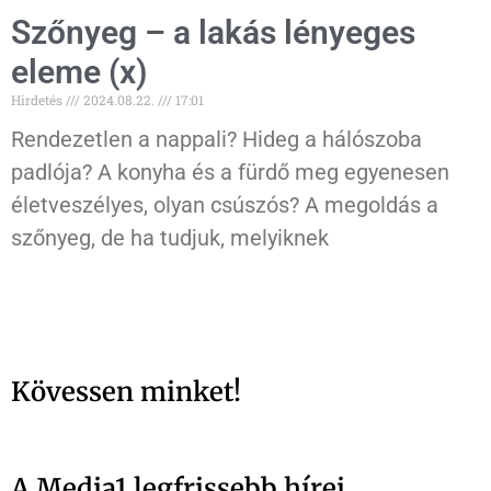
Szőnyeg – a lakás lényeges
eleme (x)
Hirdetés
2024.08.22.
17:01
Rendezetlen a nappali? Hideg a hálószoba
padlója? A konyha és a fürdő meg egyenesen
életveszélyes, olyan csúszós? A megoldás a
szőnyeg, de ha tudjuk, melyiknek
Kövessen minket!
A Media1 legfrissebb hírei