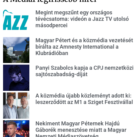
Megint megszűnt egy országos
tévécsatorna: videón a Jazz TV utolsó
másodpercei
Magyar Pétert és a közmédia vezetését
bírálta az Amnesty International a
Klubrádióban
Panyi Szabolcs kapja a CPJ nemzetközi
sajtószabadság-díját
A közmédia újabb közleményt adott ki:
leszerződött az M1 a Sziget Fesztivállal
Nekiment Magyar Péternek Hajdú
Gáborék menesztése miatt a Magyar
Nemzeti Médiaszövetség