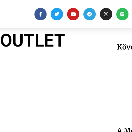
 OUTLET
Köv
A Me