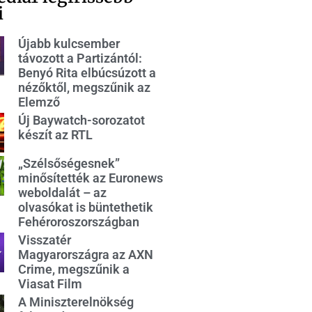
i
Újabb kulcsember
távozott a Partizántól:
Benyó Rita elbúcsúzott a
nézőktől, megszűnik az
Elemző
Új Baywatch-sorozatot
készít az RTL
„Szélsőségesnek”
minősítették az Euronews
weboldalát – az
olvasókat is büntethetik
Fehéroroszországban
Visszatér
Magyarországra az AXN
Crime, megszűnik a
Viasat Film
A Miniszterelnökség