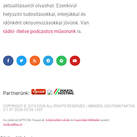
aktualitásairól olvashat. Ezenkívül
helyszíni tudósításokkal, interjúkkal és
időnként oknyomozásokkal jövünk. Van
rádió- illetve podcastos műsorunk
is.
Partnerünk:
COPYRIGHT © 2019-2026 ALL RIGHTS RESERVED / MINDEN JOG FENNTARTVA. M
V 1.97.2026.02.09.1337
Az oldal reCAPTCHA-t használ.
Adatvédelmi elvek
és
használati feltételek
szerint.
Sütibeállítások