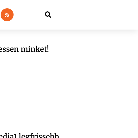
essen minket!
dia1 legfrissebb