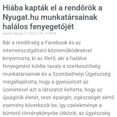
Hiába kapták el a rendőrök a
Nyugat.hu munkatársainak
halálos fenyegetőjét
Szalay Dániel
2022.11.04.
08:54
Bár a rendőrség a Facebook és az
internetszolgáltató közreműködésével
kinyomozta, ki az illető, aki a halálos
fenyegetést küldte tavaly a szerkesztőség
munkatársainak és a Szombathelyi Ügyészség
megállapította, hogy a gyanúsított az
üzenetével azt a látszatot keltette, hogy az
újságírók életét, testi épségét, egészségét sértő
esemény következik be, így cselekménye a
büntető törvénykönyvbe ütközik, az ügyészség