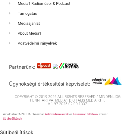
Media1 Rádióműsor & Podcast
Támogatás
Médiaajánlat
About Media1
Adatvédelmi irányelvek
Partnerünk:
Ügynökségi értékesítési képviselet:
COPYRIGHT © 2019-2026 ALL RIGHTS RESERVED / MINDEN JOG
FENNTARTVA. MEDIA1 DIGITÁLIS MÉDIA KFT.
V 1.97.2026.02.09.1337
Az oldal reCAPTCHA-t használ.
Adatvédelmi elvek
és
használati feltételek
szerint.
Sütibeállítások
Sütibeállítások