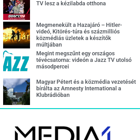
TV lesz a kézilabda otthona
Megmenekült a Hazajáró – Hitler-
videó, Kitörés-túra és százmilliós
közmédiás üzletek a készítők
múltjában
Megint megszűnt egy országos
tévécsatorna: videón a Jazz TV utolsó
másodpercei
Magyar Pétert és a közmédia vezetését
bírálta az Amnesty International a
Klubrádióban