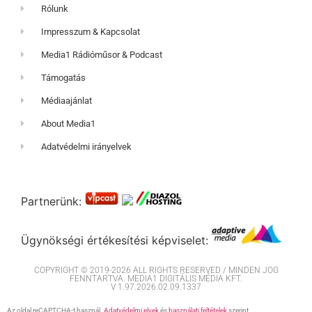
Rólunk
Impresszum & Kapcsolat
Media1 Rádióműsor & Podcast
Támogatás
Médiaajánlat
About Media1
Adatvédelmi irányelvek
Partnerünk:
Ügynökségi értékesítési képviselet:
COPYRIGHT © 2019-2026 ALL RIGHTS RESERVED / MINDEN JOG
FENNTARTVA. MEDIA1 DIGITÁLIS MÉDIA KFT.
V 1.97.2026.02.09.1337
Az oldal reCAPTCHA-t használ.
Adatvédelmi elvek
és
használati feltételek
szerint.