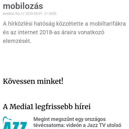
mobilozás
media1.hu
2019.05.07.
19:53
A hírközlési hatóság közzétette a mobiltarifákra
és az internet 2018-as áraira vonatkozó
elemzését.
Kövessen minket!
A Media1 legfrissebb hírei
Megint megszűnt egy országos
tévécsatorna: videón a Jazz TV utolsó