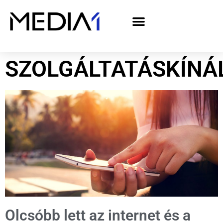
A Media1 médiaajánlata politikai hirdetőknek– országgyűlési választás 2026
SZOLGÁLTATÁSKÍNÁ
Olcsóbb lett az internet és a