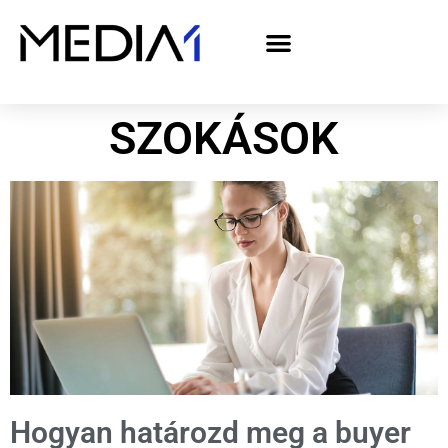
A Media1 médiaajánlata politikai hirdetőknek– országgyűlési választás 2026
SZOKÁSOK
Hogyan határozd meg a buyer