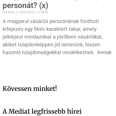
personát? (x)
Hirdetés
2024.03.21.
08:49
A magyarul vásárlói perszónának fordított
kifejezés egy fiktív karaktert takar, amely
jelképezi mindazokat a jövőbeni vásárlókat,
akiket tulajdonképpen jól ismerünk, hiszen
hasonló tulajdonságokkal rendelkeznek. Annak
Kövessen minket!
A Media1 legfrissebb hírei