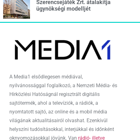
Szerencsejáték Zrt. átalakítja
ügynökségi modelljét
A Media1 elsődlegesen médiával,
nyilvánossággal foglalkozó, a Nemzeti Média- és
Hírközlési Hatóságnál regisztrált digitális
sajtótermék, ahol a televíziók, a rádiók, a
nyomtatott sajtó, az online és a mobil média
világának aktualitásairól olvashat. Ezenkívül
helyszíni tudósításokkal, interjúkkal és időnként
oknyomozásokkal jövünk. Van
rádió- illetve