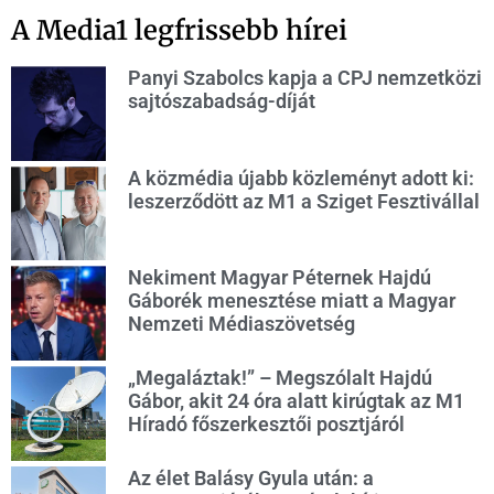
A Media1 legfrissebb hírei
Panyi Szabolcs kapja a CPJ nemzetközi
sajtószabadság-díját
A közmédia újabb közleményt adott ki:
leszerződött az M1 a Sziget Fesztivállal
Nekiment Magyar Péternek Hajdú
Gáborék menesztése miatt a Magyar
Nemzeti Médiaszövetség
„Megaláztak!” – Megszólalt Hajdú
Gábor, akit 24 óra alatt kirúgtak az M1
Híradó főszerkesztői posztjáról
Az élet Balásy Gyula után: a