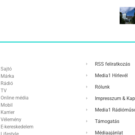
RSS feliratkozás
Sajtó
Media1 Hírlevél
Márka
Rádió
Rólunk
TV
Online média
Impresszum & Kap
Mobil
Media1 Rádióműso
Karrier
Vélemény
Támogatás
E-kereskedelem
Médiaajánlat
Lifestyle