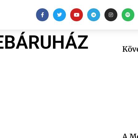
EBÁRUHÁZ
Köv
A Me