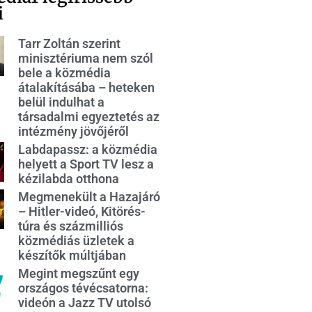
i
Tarr Zoltán szerint
minisztériuma nem szól
bele a közmédia
átalakításába – heteken
belül indulhat a
társadalmi egyeztetés az
intézmény jövőjéről
Labdapassz: a közmédia
helyett a Sport TV lesz a
kézilabda otthona
Megmenekült a Hazajáró
– Hitler-videó, Kitörés-
túra és százmilliós
közmédiás üzletek a
készítők múltjában
Megint megszűnt egy
országos tévécsatorna:
videón a Jazz TV utolsó