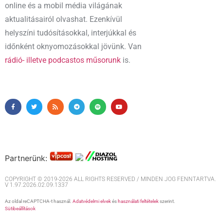
online és a mobil média világának
aktualitásairól olvashat. Ezenkívül
helyszíni tudósításokkal, interjúkkal és
időnként oknyomozásokkal jövünk. Van
rádió- illetve podcastos műsorunk
is.
Partnerünk:
COPYRIGHT © 2019-2026 ALL RIGHTS RESERVED / MINDEN JOG FENNTARTVA. M
V 1.97.2026.02.09.1337
Az oldal reCAPTCHA-t használ.
Adatvédelmi elvek
és
használati feltételek
szerint.
Sütibeállítások