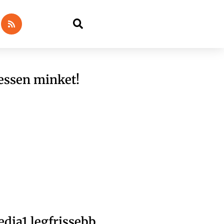
essen minket!
dia1 legfrissebb