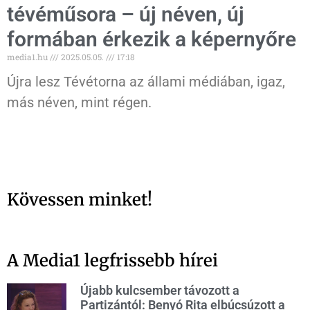
tévéműsora – új néven, új
formában érkezik a képernyőre
media1.hu
2025.05.05.
17:18
Újra lesz Tévétorna az állami médiában, igaz,
más néven, mint régen.
Kövessen minket!
A Media1 legfrissebb hírei
Újabb kulcsember távozott a
Partizántól: Benyó Rita elbúcsúzott a