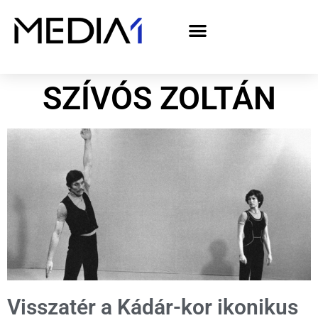
A Media1 médiaajánlata politikai hirdetőknek– országgyűlési választás 2026
SZÍVÓS ZOLTÁN
Visszatér a Kádár-kor ikonikus