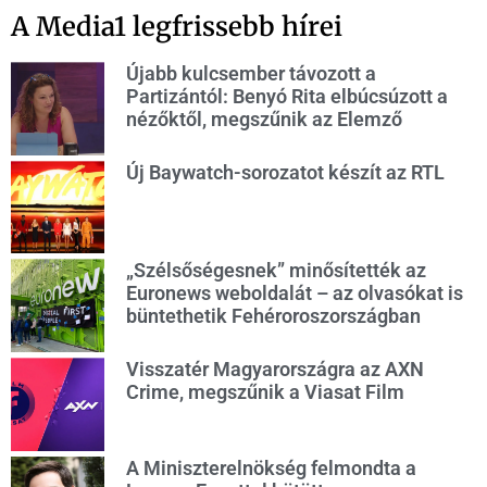
A Media1 legfrissebb hírei
Újabb kulcsember távozott a
Partizántól: Benyó Rita elbúcsúzott a
nézőktől, megszűnik az Elemző
Új Baywatch-sorozatot készít az RTL
„Szélsőségesnek” minősítették az
Euronews weboldalát – az olvasókat is
büntethetik Fehéroroszországban
Visszatér Magyarországra az AXN
Crime, megszűnik a Viasat Film
A Miniszterelnökség felmondta a