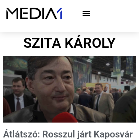
A Media1 médiaajánlata politikai hirdetőknek– országgyűlési választás 2026
SZITA KÁROLY
Átlátszó: Rosszul járt Kaposvár