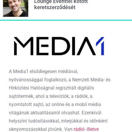
Lounge Eventtel kötött
keretszerződését
A Media1 elsődlegesen médiával,
nyilvánossággal foglalkozó, a Nemzeti Média- és
Hírközlési Hatóságnál regisztrált digitális
sajtótermék, ahol a televíziók, a rádiók, a
nyomtatott sajtó, az online és a mobil média
világának aktualitásairól olvashat. Ezenkívül
helyszíni tudósításokkal, interjúkkal és időnként
oknyomozásokkal jövünk. Van
rádió- illetve