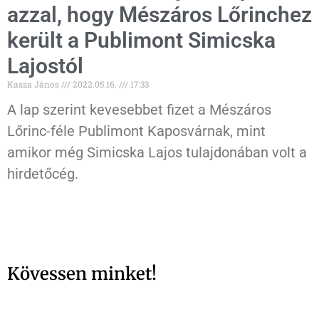
azzal, hogy Mészáros Lőrinchez
került a Publimont Simicska
Lajostól
Kasza János
2022.05.16.
17:33
A lap szerint kevesebbet fizet a Mészáros
Lőrinc-féle Publimont Kaposvárnak, mint
amikor még Simicska Lajos tulajdonában volt a
hirdetőcég.
Kövessen minket!