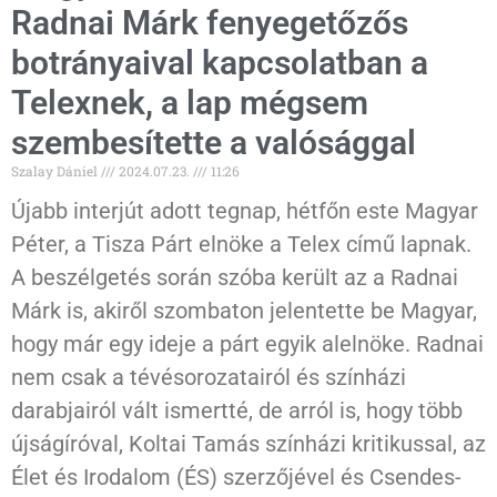
Radnai Márk fenyegetőzős
botrányaival kapcsolatban a
Telexnek, a lap mégsem
szembesítette a valósággal
Szalay Dániel
2024.07.23.
11:26
Újabb interjút adott tegnap, hétfőn este Magyar
Péter, a Tisza Párt elnöke a Telex című lapnak.
A beszélgetés során szóba került az a Radnai
Márk is, akiről szombaton jelentette be Magyar,
hogy már egy ideje a párt egyik alelnöke. Radnai
nem csak a tévésorozatairól és színházi
darabjairól vált ismertté, de arról is, hogy több
újságíróval, Koltai Tamás színházi kritikussal, az
Élet és Irodalom (ÉS) szerzőjével és Csendes-