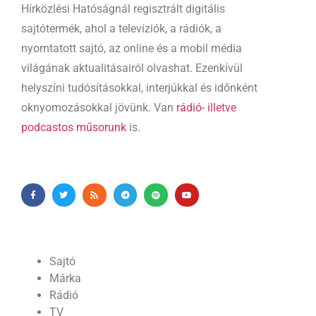
Hírközlési Hatóságnál regisztrált digitális
sajtótermék, ahol a televíziók, a rádiók, a
nyomtatott sajtó, az online és a mobil média
világának aktualitásairól olvashat. Ezenkívül
helyszíni tudósításokkal, interjúkkal és időnként
oknyomozásokkal jövünk. Van
rádió- illetve
podcastos műsorunk
is.
Sajtó
Márka
Rádió
TV