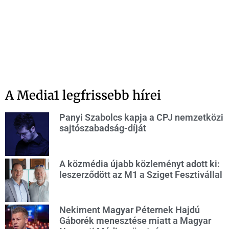
A Media1 legfrissebb hírei
Panyi Szabolcs kapja a CPJ nemzetközi
sajtószabadság-díját
A közmédia újabb közleményt adott ki:
leszerződött az M1 a Sziget Fesztivállal
Nekiment Magyar Péternek Hajdú
Gáborék menesztése miatt a Magyar