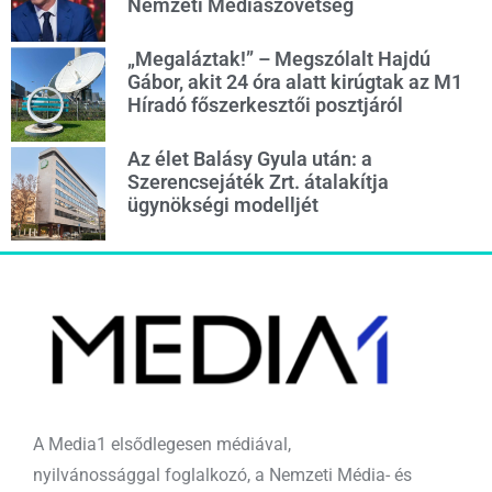
Nemzeti Médiaszövetség
„Megaláztak!” – Megszólalt Hajdú
Gábor, akit 24 óra alatt kirúgtak az M1
Híradó főszerkesztői posztjáról
Az élet Balásy Gyula után: a
Szerencsejáték Zrt. átalakítja
ügynökségi modelljét
A Media1 elsődlegesen médiával,
nyilvánossággal foglalkozó, a Nemzeti Média- és