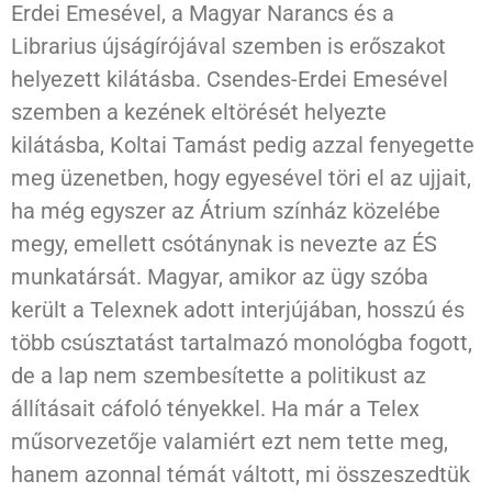
Erdei Emesével, a Magyar Narancs és a
Librarius újságírójával szemben is erőszakot
helyezett kilátásba. Csendes-Erdei Emesével
szemben a kezének eltörését helyezte
kilátásba, Koltai Tamást pedig azzal fenyegette
meg üzenetben, hogy egyesével töri el az ujjait,
ha még egyszer az Átrium színház közelébe
megy, emellett csótánynak is nevezte az ÉS
munkatársát. Magyar, amikor az ügy szóba
került a Telexnek adott interjújában, hosszú és
több csúsztatást tartalmazó monológba fogott,
de a lap nem szembesítette a politikust az
állításait cáfoló tényekkel. Ha már a Telex
műsorvezetője valamiért ezt nem tette meg,
hanem azonnal témát váltott, mi összeszedtük