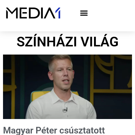
A Media1 médiaajánlata politikai hirdetőknek– országgyűlési választás 2026
SZÍNHÁZI VILÁG
Magyar Péter csúsztatott