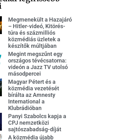
i
Megmenekült a Hazajáró
– Hitler-videó, Kitörés-
túra és százmilliós
közmédiás üzletek a
készítők múltjában
Megint megszűnt egy
országos tévécsatorna:
videón a Jazz TV utolsó
másodpercei
Magyar Pétert és a
közmédia vezetését
bírálta az Amnesty
International a
Klubrádióban
Panyi Szabolcs kapja a
CPJ nemzetközi
sajtószabadság-díját
A közmédia újabb