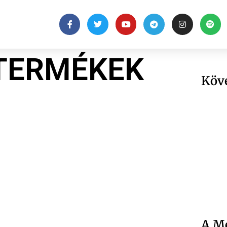
 TERMÉKEK
Köv
A Me