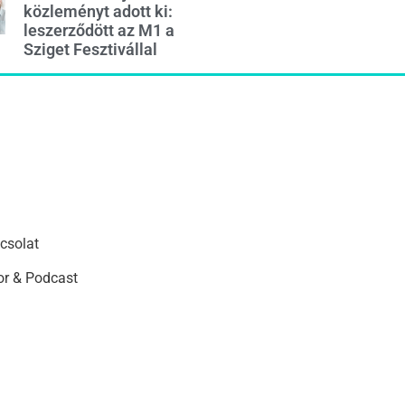
közleményt adott ki:
leszerződött az M1 a
Sziget Fesztivállal
csolat
r & Podcast