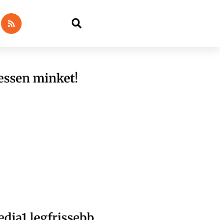
essen minket!
dia1 legfrissebb