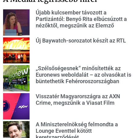
Újabb kulcsember távozott a
Partizántól: Benyó Rita elbúcsúzott a
nézőktől, megszűnik az Elemző
Új Baywatch-sorozatot készít az RTL
„Szélsőségesnek” minősítették az
Euronews weboldalát – az olvasókat is
büntethetik Fehéroroszországban
Visszatér Magyarországra az AXN
Crime, megszűnik a Viasat Film
A Miniszterelnökség felmondta a
Lounge Eventtel kötött
keretszerződését