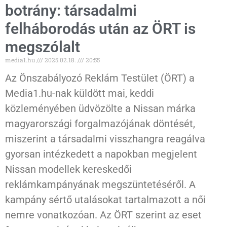
botrány: társadalmi
felháborodás után az ÖRT is
megszólalt
media1.hu
2025.02.18.
20:55
Az Önszabályozó Reklám Testület (ÖRT) a
Media1.hu-nak küldött mai, keddi
közleményében üdvözölte a Nissan márka
magyarországi forgalmazójának döntését,
miszerint a társadalmi visszhangra reagálva
gyorsan intézkedett a napokban megjelent
Nissan modellek kereskedői
reklámkampányának megszüntetéséről. A
kampány sértő utalásokat tartalmazott a női
nemre vonatkozóan. Az ÖRT szerint az eset