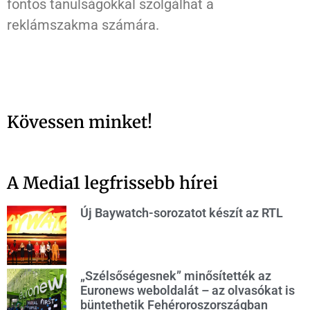
fontos tanulságokkal szolgálhat a
reklámszakma számára.
Kövessen minket!
A Media1 legfrissebb hírei
Új Baywatch-sorozatot készít az RTL
„Szélsőségesnek” minősítették az
Euronews weboldalát – az olvasókat is
büntethetik Fehéroroszországban