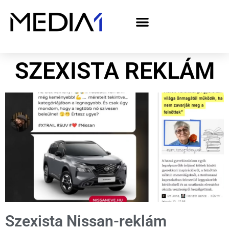
A Media1 médiaajánlata politikai hirdetőknek– országgyűlési választás 2026
SZEXISTA REKLÁM
Szexista Nissan-reklám