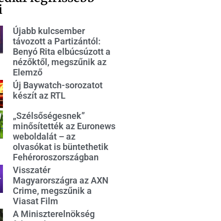
i
Újabb kulcsember
távozott a Partizántól:
Benyó Rita elbúcsúzott a
nézőktől, megszűnik az
Elemző
Új Baywatch-sorozatot
készít az RTL
„Szélsőségesnek”
minősítették az Euronews
weboldalát – az
olvasókat is büntethetik
Fehéroroszországban
Visszatér
Magyarországra az AXN
Crime, megszűnik a
Viasat Film
A Miniszterelnökség