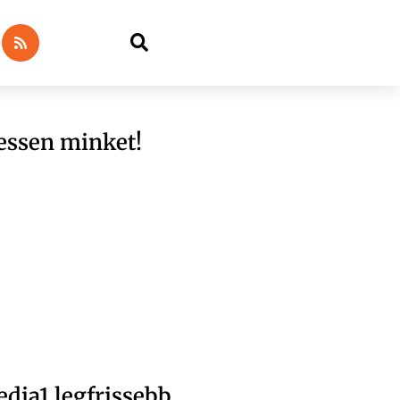
essen minket!
dia1 legfrissebb