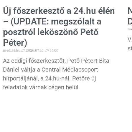
Új főszerkesztő a 24.hu élén
N
– (UPDATE: megszólalt a
D
me
posztról leköszönő Pető
V
Péter)
s
media1.hu
2026.07.10.
14:00
Az eddigi főszerkesztőt, Pető Pétert Bita
Dániel váltja a Central Médiacsoport
hírportáljánál, a 24.hu-nál. Petőre új
feladatok várnak cégen belül.