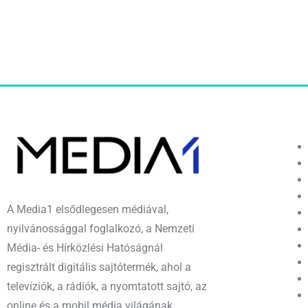
A Media1 elsődlegesen médiával,
nyilvánossággal foglalkozó, a Nemzeti
Média- és Hírközlési Hatóságnál
regisztrált digitális sajtótermék, ahol a
televíziók, a rádiók, a nyomtatott sajtó, az
online és a mobil média világának