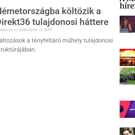
híre
émetországba költözik a
irekt36 tulajdonosi háttere
dia1.hu
2026.03.04.
15:07
áltozások a tényfeltáró műhely tulajdonosi
truktúrájában.