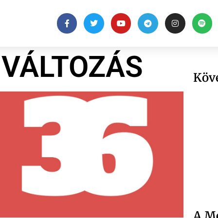
 VÁLTOZÁS
Köv
A Me