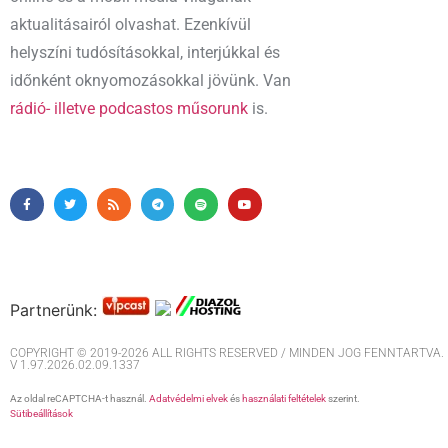
aktualitásairól olvashat. Ezenkívül
helyszíni tudósításokkal, interjúkkal és
időnként oknyomozásokkal jövünk. Van
rádió- illetve podcastos műsorunk
is.
Partnerünk:
COPYRIGHT © 2019-2026 ALL RIGHTS RESERVED / MINDEN JOG FENNTARTVA. M
V 1.97.2026.02.09.1337
Az oldal reCAPTCHA-t használ.
Adatvédelmi elvek
és
használati feltételek
szerint.
Sütibeállítások