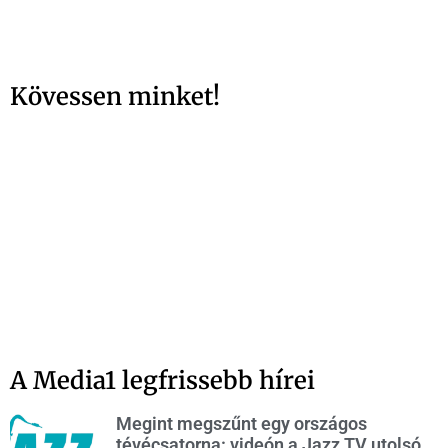
Kövessen minket!
A Media1 legfrissebb hírei
Megint megszűnt egy országos
tévécsatorna: videón a Jazz TV utolsó