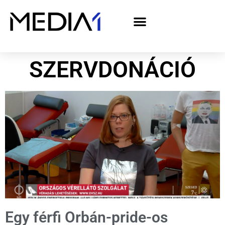
A Media1 médiaajánlata politikai hirdetőknek– országgyűlési választás 2026
SZERVDONÁCIÓ
Egy férfi Orbán-pride-os