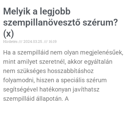
Melyik a legjobb
szempillanövesztő szérum?
(x)
Hirdetés
2024.03.25.
16:19
Ha a szempilláid nem olyan megjelenésűek,
mint amilyet szeretnél, akkor egyáltalán
nem szükséges hosszabbításhoz
folyamodni, hiszen a speciális szérum
segítségével hatékonyan javíthatsz
szempilláid állapotán. A