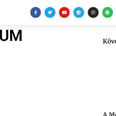
RUM
Köv
A Me