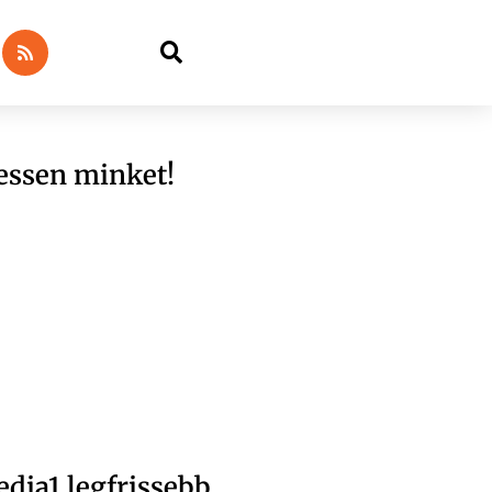
essen minket!
dia1 legfrissebb