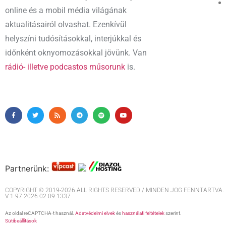
online és a mobil média világának
aktualitásairól olvashat. Ezenkívül
helyszíni tudósításokkal, interjúkkal és
időnként oknyomozásokkal jövünk. Van
rádió- illetve podcastos műsorunk
is.
Partnerünk:
COPYRIGHT © 2019-2026 ALL RIGHTS RESERVED / MINDEN JOG FENNTARTVA. M
V 1.97.2026.02.09.1337
Az oldal reCAPTCHA-t használ.
Adatvédelmi elvek
és
használati feltételek
szerint.
Sütibeállítások