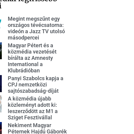
i
Megint megszűnt egy
országos tévécsatorna:
videón a Jazz TV utolsó
másodpercei
Magyar Pétert és a
közmédia vezetését
bírálta az Amnesty
International a
Klubrádióban
Panyi Szabolcs kapja a
CPJ nemzetközi
sajtószabadság-díját
A közmédia újabb
közleményt adott ki:
leszerződött az M1 a
Sziget Fesztivállal
Nekiment Magyar
Péternek Hajdú Gáborék