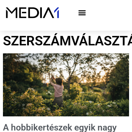
A Media1 médiaajánlata politikai hirdetőknek– országgyűlési választás 2026
SZERSZÁMVÁLASZT
A hobbikertészek egyik nagy