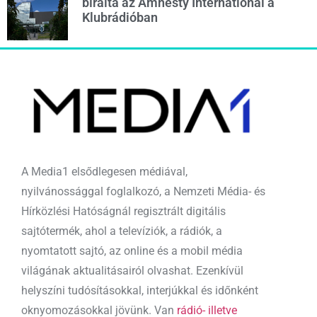
bírálta az Amnesty International a
Klubrádióban
A Media1 elsődlegesen médiával,
nyilvánossággal foglalkozó, a Nemzeti Média- és
Hírközlési Hatóságnál regisztrált digitális
sajtótermék, ahol a televíziók, a rádiók, a
nyomtatott sajtó, az online és a mobil média
világának aktualitásairól olvashat. Ezenkívül
helyszíni tudósításokkal, interjúkkal és időnként
oknyomozásokkal jövünk. Van
rádió- illetve