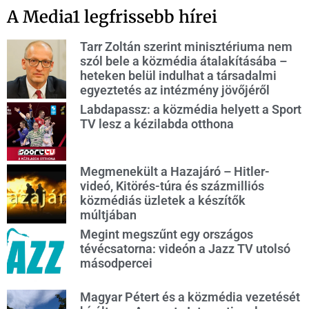
A Media1 legfrissebb hírei
Tarr Zoltán szerint minisztériuma nem
szól bele a közmédia átalakításába –
heteken belül indulhat a társadalmi
egyeztetés az intézmény jövőjéről
Labdapassz: a közmédia helyett a Sport
TV lesz a kézilabda otthona
Megmenekült a Hazajáró – Hitler-
videó, Kitörés-túra és százmilliós
közmédiás üzletek a készítők
múltjában
Megint megszűnt egy országos
tévécsatorna: videón a Jazz TV utolsó
másodpercei
Magyar Pétert és a közmédia vezetését