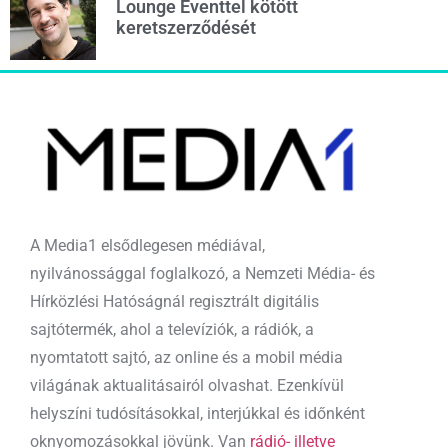
Lounge Eventtel kötött
keretszerződését
A Media1 elsődlegesen médiával,
nyilvánossággal foglalkozó, a Nemzeti Média- és
Hírközlési Hatóságnál regisztrált digitális
sajtótermék, ahol a televíziók, a rádiók, a
nyomtatott sajtó, az online és a mobil média
világának aktualitásairól olvashat. Ezenkívül
helyszíni tudósításokkal, interjúkkal és időnként
oknyomozásokkal jövünk. Van
rádió- illetve