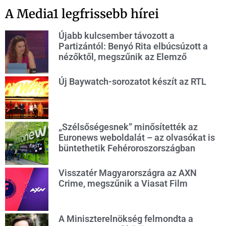
A Media1 legfrissebb hírei
Újabb kulcsember távozott a
Partizántól: Benyó Rita elbúcsúzott a
nézőktől, megszűnik az Elemző
Új Baywatch-sorozatot készít az RTL
„Szélsőségesnek” minősítették az
Euronews weboldalát – az olvasókat is
büntethetik Fehéroroszországban
Visszatér Magyarországra az AXN
Crime, megszűnik a Viasat Film
A Miniszterelnökség felmondta a