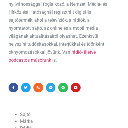
nyilvánossággal foglalkozó, a Nemzeti Média- és
Hírközlési Hatóságnál regisztrált digitális
sajtótermék, ahol a televíziók, a rádiók, a
nyomtatott sajtó, az online és a mobil média
világának aktualitásairól olvashat. Ezenkívül
helyszíni tudósításokkal, interjúkkal és időnként
oknyomozásokkal jövünk. Van
rádió- illetve
podcastos műsorunk
is.
Sajtó
Márka