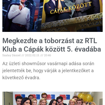
Megkezdte a toborzást az RTL
Klub a Cápák között 5. évadába
Szalay Dániel
2022.02.13.
20:46
Az üzleti showműsor vasárnapi adása során
jelentették be, hogy várják a jelentkezőket a
következő évadra.