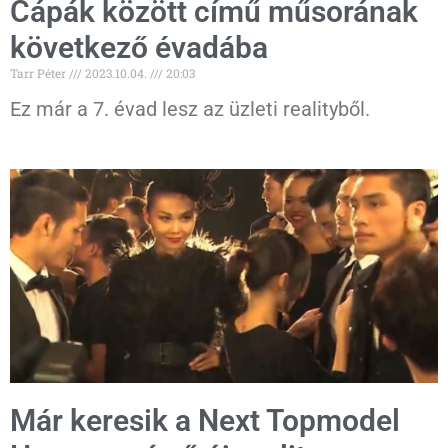
Cápák között című műsorának
következő évadába
Tarr Péter
2023.10.04.
20:03
Ez már a 7. évad lesz az üzleti realityből.
Már keresik a Next Topmodel