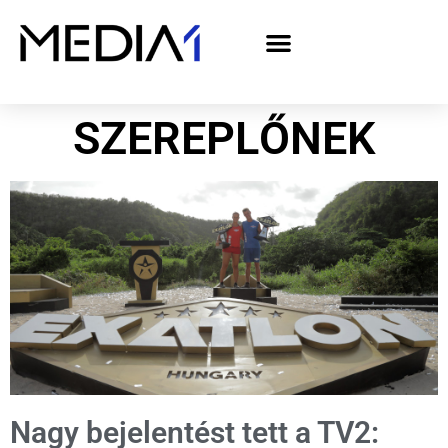
A Media1 médiaajánlata politikai hirdetőknek– országgyűlési választás 2026
SZEREPLŐNEK
Nagy bejelentést tett a TV2: