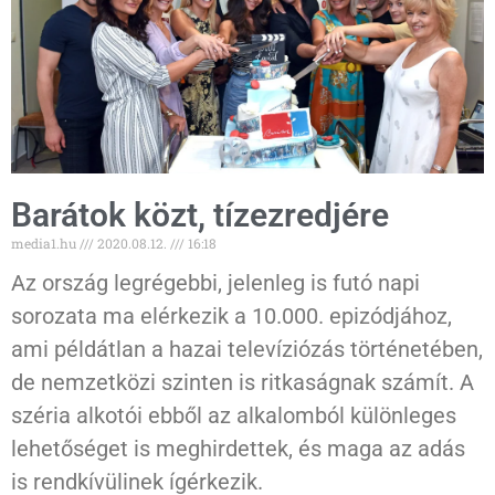
Barátok közt, tízezredjére
media1.hu
2020.08.12.
16:18
Az ország legrégebbi, jelenleg is futó napi
sorozata ma elérkezik a 10.000. epizódjához,
ami példátlan a hazai televíziózás történetében,
de nemzetközi szinten is ritkaságnak számít. A
széria alkotói ebből az alkalomból különleges
lehetőséget is meghirdettek, és maga az adás
is rendkívülinek ígérkezik.