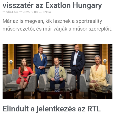
visszatér az Exatlon Hungary
media1.hu
2025.12.08.
09:54
Már az is megvan, kik lesznek a sportreality
műsorvezetői, és már várják a műsor szereplőit.
Elindult a jelentkezés az RTL