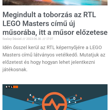
Megindult a toborzás az RTL
LEGO Masters című új
műsorába, itt a műsor előzetese
Szalay Dániel
2023.06.30.
17:07
Idén ősszel kerül az RTL képernyőjére a LEGO
Masters című látványos vetélkedő. Mutatjuk az
előzetest és hogy hogyan lehet jelentkezni
játékosnak.