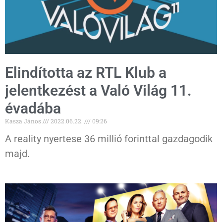
Elindította az RTL Klub a
jelentkezést a Való Világ 11.
évadába
Kasza János
2022.06.22.
09:26
A reality nyertese 36 millió forinttal gazdagodik
majd.