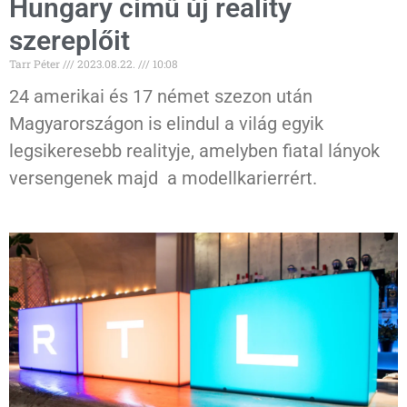
Hungary című új reality
szereplőit
Tarr Péter
2023.08.22.
10:08
24 amerikai és 17 német szezon után
Magyarországon is elindul a világ egyik
legsikeresebb realityje, amelyben fiatal lányok
versengenek majd a modellkarierrért.