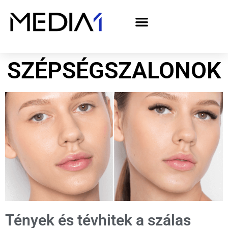
A Media1 médiaajánlata politikai hirdetőknek– országgyűlési választás 2026
SZÉPSÉGSZALONOK
Tények és tévhitek a szálas