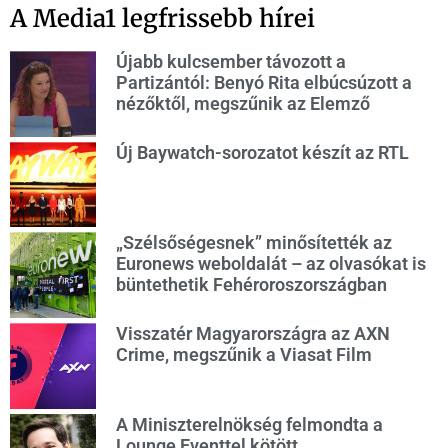
A Media1 legfrissebb hírei
Újabb kulcsember távozott a
Partizántól: Benyó Rita elbúcsúzott a
nézőktől, megszűnik az Elemző
Új Baywatch-sorozatot készít az RTL
„Szélsőségesnek” minősítették az
Euronews weboldalát – az olvasókat is
büntethetik Fehéroroszországban
Visszatér Magyarországra az AXN
Crime, megszűnik a Viasat Film
A Miniszterelnökség felmondta a
Lounge Eventtel kötött