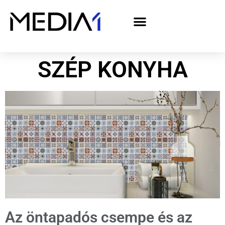
A Media1 médiaajánlata politikai hirdetőknek– országgyűlési választás 2026
SZÉP KONYHA
Az öntapadós csempe és az