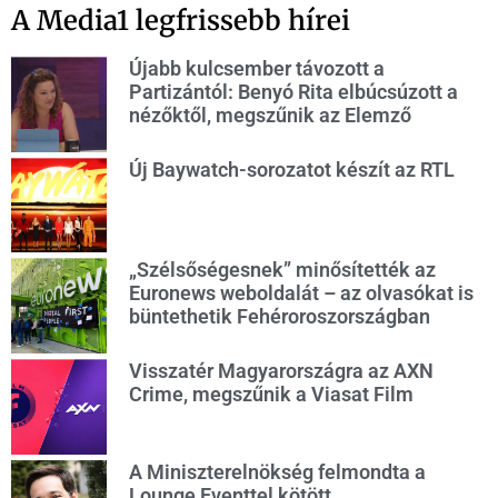
A Media1 legfrissebb hírei
Újabb kulcsember távozott a
Partizántól: Benyó Rita elbúcsúzott a
nézőktől, megszűnik az Elemző
Új Baywatch-sorozatot készít az RTL
„Szélsőségesnek” minősítették az
Euronews weboldalát – az olvasókat is
büntethetik Fehéroroszországban
Visszatér Magyarországra az AXN
Crime, megszűnik a Viasat Film
A Miniszterelnökség felmondta a
Lounge Eventtel kötött