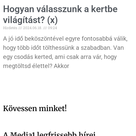
Hogyan válasszunk a kertbe
világítást? (x)
Hirdetés
2024.06.18.
09:24
A jó idő beköszöntével egyre fontosabbá válik,
hogy több időt tölthessünk a szabadban. Van
egy csodás kerted, ami csak arra vár, hogy
megtöltsd élettel? Akkor
Kövessen minket!
A Media1 legfrissebb hírei