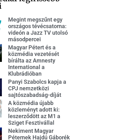
i
Megint megszűnt egy
országos tévécsatorna:
videón a Jazz TV utolsó
másodpercei
Magyar Pétert és a
közmédia vezetését
bírálta az Amnesty
International a
Klubrádióban
Panyi Szabolcs kapja a
CPJ nemzetközi
sajtószabadság-díját
A közmédia újabb
közleményt adott ki:
leszerződött az M1 a
Sziget Fesztivállal
Nekiment Magyar
Péternek Hajdú Gáborék