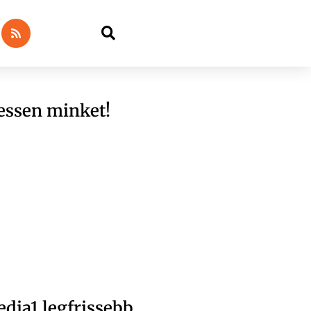
essen minket!
dia1 legfrissebb