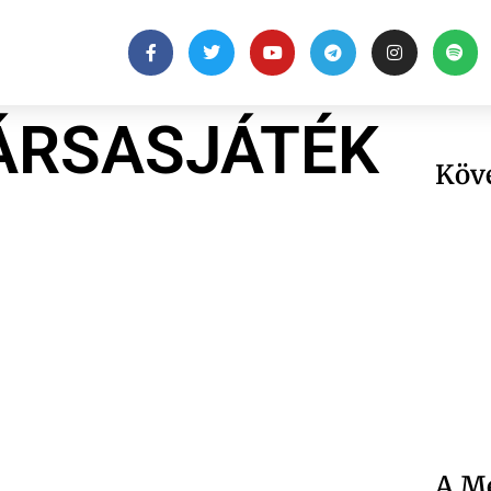
TÁRSASJÁTÉK
Köv
A Me