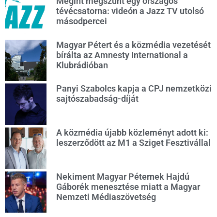
Megint megszűnt egy országos
tévécsatorna: videón a Jazz TV utolsó
másodpercei
Magyar Pétert és a közmédia vezetését
bírálta az Amnesty International a
Klubrádióban
Panyi Szabolcs kapja a CPJ nemzetközi
sajtószabadság-díját
A közmédia újabb közleményt adott ki:
leszerződött az M1 a Sziget Fesztivállal
Nekiment Magyar Péternek Hajdú
Gáborék menesztése miatt a Magyar
Nemzeti Médiaszövetség