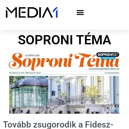
A Media1 médiaajánlata politikai hirdetőknek– országgyűlési választás 2026
SOPRONI TÉMA
Tovább zsugorodik a Fidesz-