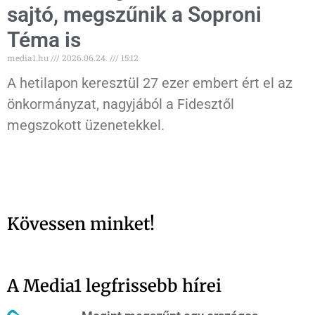
sajtó, megszűnik a Soproni
Téma is
media1.hu
2026.06.24.
15:12
A hetilapon keresztül 27 ezer embert ért el az
önkormányzat, nagyjából a Fidesztől
megszokott üzenetekkel.
Kövessen minket!
A Media1 legfrissebb hírei