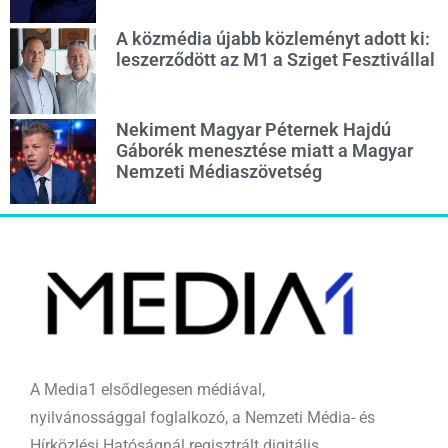
A közmédia újabb közleményt adott ki:
leszerződött az M1 a Sziget Fesztivállal
Nekiment Magyar Péternek Hajdú
Gáborék menesztése miatt a Magyar
Nemzeti Médiaszövetség
A Media1 elsődlegesen médiával,
nyilvánossággal foglalkozó, a Nemzeti Média- és
Hírközlési Hatóságnál regisztrált digitális