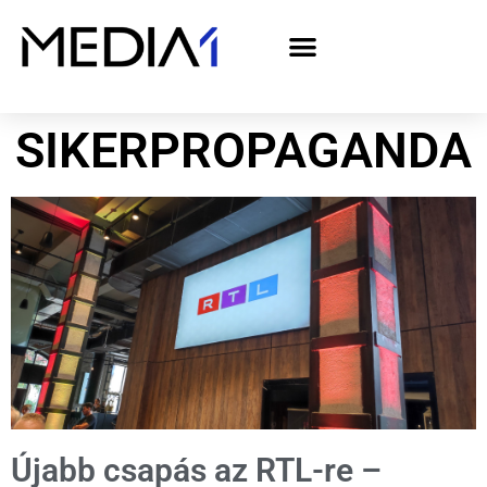
A Media1 médiaajánlata politikai hirdetőknek– országgyűlési választás 2026
SIKERPROPAGANDA
Újabb csapás az RTL-re –