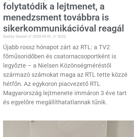
folytatódik a lejtmenet, a
menedzsment továbbra is
sikerkommunikációval reagál
Szalay Dániel
2025.09.01.
16:22
Újabb rossz hónapot zárt az RTL: a TV2
főműsoridőben és csatornacsoportként is
legyőzte – a Nielsen Közönségméréstől
származó számokat maga az RTL tette közzé
hétfőn. Az egykoron piacvezető RTL
Magyarország lejtmenete immáron 3 éve tart
és egyelőre megállíthatatlannak tűnik.