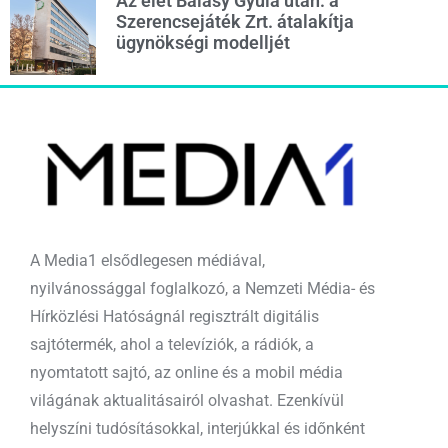
Az élet Balásy Gyula után: a
Szerencsejáték Zrt. átalakítja
ügynökségi modelljét
A Media1 elsődlegesen médiával,
nyilvánossággal foglalkozó, a Nemzeti Média- és
Hírközlési Hatóságnál regisztrált digitális
sajtótermék, ahol a televíziók, a rádiók, a
nyomtatott sajtó, az online és a mobil média
világának aktualitásairól olvashat. Ezenkívül
helyszíni tudósításokkal, interjúkkal és időnként