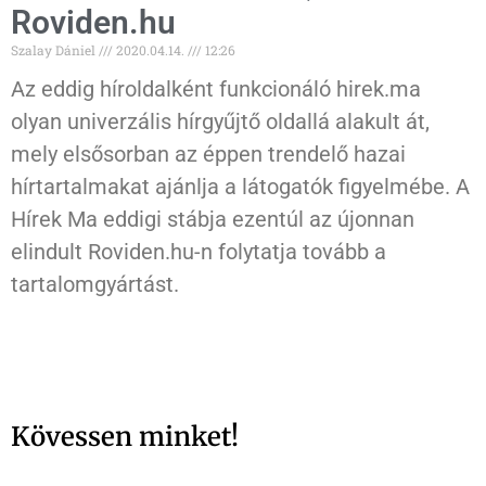
Roviden.hu
Szalay Dániel
2020.04.14.
12:26
Az eddig híroldalként funkcionáló hirek.ma
olyan univerzális hírgyűjtő oldallá alakult át,
mely elsősorban az éppen trendelő hazai
hírtartalmakat ajánlja a látogatók figyelmébe. A
Hírek Ma eddigi stábja ezentúl az újonnan
elindult Roviden.hu-n folytatja tovább a
tartalomgyártást.
Kövessen minket!