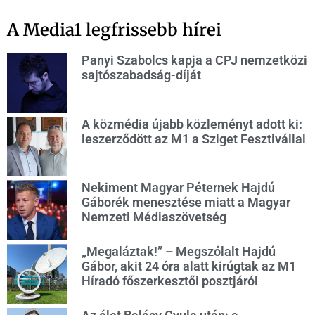
A Media1 legfrissebb hírei
Panyi Szabolcs kapja a CPJ nemzetközi
sajtószabadság-díját
A közmédia újabb közleményt adott ki:
leszerződött az M1 a Sziget Fesztivállal
Nekiment Magyar Péternek Hajdú
Gáborék menesztése miatt a Magyar
Nemzeti Médiaszövetség
„Megaláztak!” – Megszólalt Hajdú
Gábor, akit 24 óra alatt kirúgtak az M1
Híradó főszerkesztői posztjáról