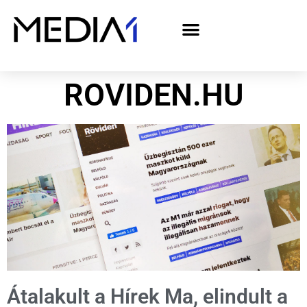
A Media1 médiaajánlata politikai hirdetőknek– országgyűlési választás 2026
ROVIDEN.HU
Átalakult a Hírek Ma, elindult a