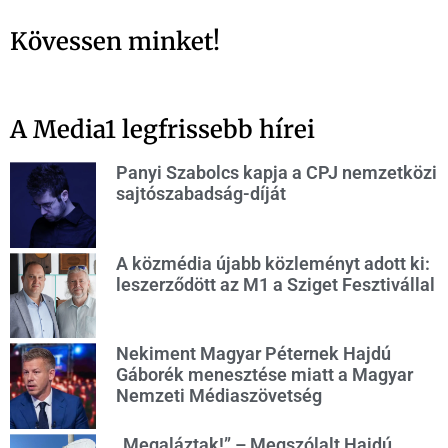
Kövessen minket!
A Media1 legfrissebb hírei
Panyi Szabolcs kapja a CPJ nemzetközi
sajtószabadság-díját
A közmédia újabb közleményt adott ki:
leszerződött az M1 a Sziget Fesztivállal
Nekiment Magyar Péternek Hajdú
Gáborék menesztése miatt a Magyar
Nemzeti Médiaszövetség
„Megaláztak!” – Megszólalt Hajdú