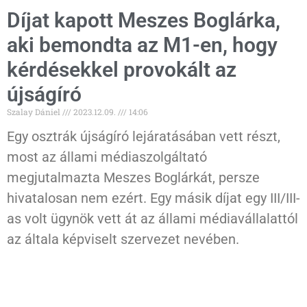
Díjat kapott Meszes Boglárka,
aki bemondta az M1-en, hogy
kérdésekkel provokált az
újságíró
Szalay Dániel
2023.12.09.
14:06
Egy osztrák újságíró lejáratásában vett részt,
most az állami médiaszolgáltató
megjutalmazta Meszes Boglárkát, persze
hivatalosan nem ezért. Egy másik díjat egy III/III-
as volt ügynök vett át az állami médiavállalattól
az általa képviselt szervezet nevében.