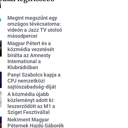
i
Megint megszűnt egy
országos tévécsatorna:
videón a Jazz TV utolsó
másodpercei
Magyar Pétert és a
közmédia vezetését
bírálta az Amnesty
International a
Klubrádióban
Panyi Szabolcs kapja a
CPJ nemzetközi
sajtószabadság-díját
A közmédia újabb
közleményt adott ki:
leszerződött az M1 a
Sziget Fesztivállal
Nekiment Magyar
Péternek Hajdú Gáborék