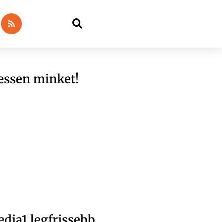
essen minket!
dia1 legfrissebb