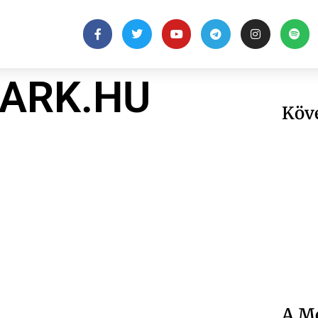
ARK.HU
Köv
A Me