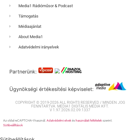
Media1 Rádióműsor & Podcast
Támogatás
Médiaajánlat
About Media1
Adatvédelmi irányelvek
Partnerünk:
Ügynökségi értékesítési képviselet:
COPYRIGHT © 2019-2026 ALL RIGHTS RESERVED / MINDEN JOG
FENNTARTVA. MEDIA1 DIGITÁLIS MÉDIA KFT.
V 1.97.2026.02.09.1337
Az oldal reCAPTCHA-t használ.
Adatvédelmi elvek
és
használati feltételek
szerint.
Sütibeállítások
Sütibeállítások