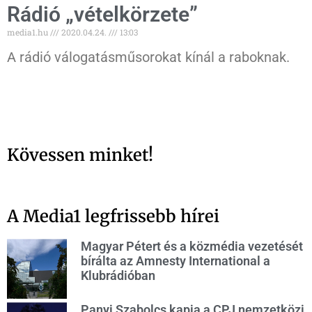
Rádió „vételkörzete”
media1.hu
2020.04.24.
13:03
A rádió válogatásműsorokat kínál a raboknak.
Kövessen minket!
A Media1 legfrissebb hírei
Magyar Pétert és a közmédia vezetését
bírálta az Amnesty International a
Klubrádióban
Panyi Szabolcs kapja a CPJ nemzetközi