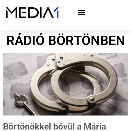
A Media1 médiaajánlata politikai hirdetőknek– országgyűlési választás 2026
RÁDIÓ BÖRTÖNBEN
Börtönökkel bővül a Mária