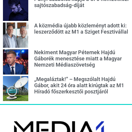
sajtószabadság-díját
A közmédia újabb közleményt adott ki:
leszerződött az M1 a Sziget Fesztivállal
Nekiment Magyar Péternek Hajdú
Gáborék menesztése miatt a Magyar
Nemzeti Médiaszövetség
„Megaláztak!” – Megszólalt Hajdú
Gábor, akit 24 óra alatt kirúgtak az M1
Híradó főszerkesztői posztjáról