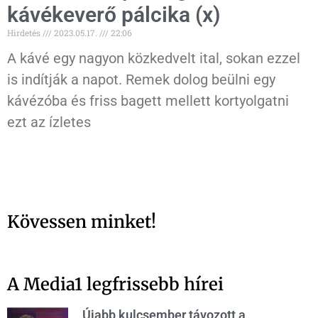
kávékeverő pálcika (x)
Hirdetés
2023.05.17.
22:06
A kávé egy nagyon közkedvelt ital, sokan ezzel
is indítják a napot. Remek dolog beülni egy
kávézóba és friss bagett mellett kortyolgatni
ezt az ízletes
Kövessen minket!
A Media1 legfrissebb hírei
Újabb kulcsember távozott a