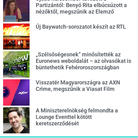
Partizántól: Benyó Rita elbúcsúzott a
nézőktől, megszűnik az Elemző
Új Baywatch-sorozatot készít az RTL
„Szélsőségesnek” minősítették az
Euronews weboldalát – az olvasókat is
büntethetik Fehéroroszországban
Visszatér Magyarországra az AXN
Crime, megszűnik a Viasat Film
A Miniszterelnökség felmondta a
Lounge Eventtel kötött
keretszerződését