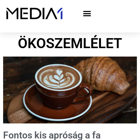
A Media1 médiaajánlata politikai hirdetőknek– országgyűlési választás 2026
ÖKOSZEMLÉLET
Fontos kis apróság a fa