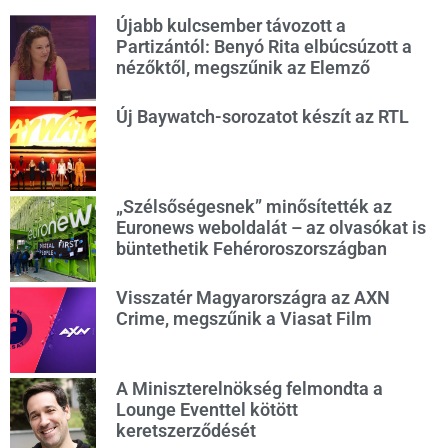
Újabb kulcsember távozott a
Partizántól: Benyó Rita elbúcsúzott a
nézőktől, megszűnik az Elemző
Új Baywatch-sorozatot készít az RTL
„Szélsőségesnek” minősítették az
Euronews weboldalát – az olvasókat is
büntethetik Fehéroroszországban
Visszatér Magyarországra az AXN
Crime, megszűnik a Viasat Film
A Miniszterelnökség felmondta a
Lounge Eventtel kötött
keretszerződését