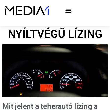
A Media1 médiaajánlata politikai hirdetőknek– országgyűlési választás 2026
NYÍLTVÉGŰ LÍZING
Mit jelent a teherautó lízing a