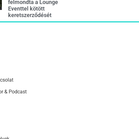
felmondta a Lounge
Eventtel kötött
keretszerződését
csolat
r & Podcast
elvek