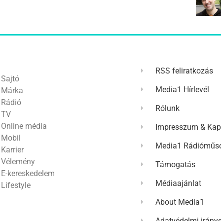
RSS feliratkozás
Sajtó
Media1 Hírlevél
Márka
Rádió
Rólunk
TV
Online média
Impresszum & Kap
Mobil
Media1 Rádióműso
Karrier
Vélemény
Támogatás
E-kereskedelem
Médiaajánlat
Lifestyle
About Media1
Adatvédelmi irány