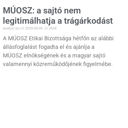
MÚOSZ: a sajtó nem
legitimálhatja a trágárkodást
media1.hu
2025.09.09.
15:04
A MÚOSZ Etikai Bizottsága hétfőn az alábbi
állásfoglalást fogadta el és ajánlja a
MÚOSZ elnökségének és a magyar sajtó
valamennyi közreműködőjének figyelmébe.