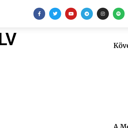
LV
Köv
A Me