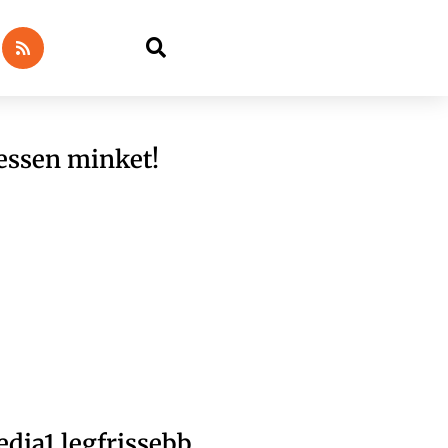
essen minket!
dia1 legfrissebb