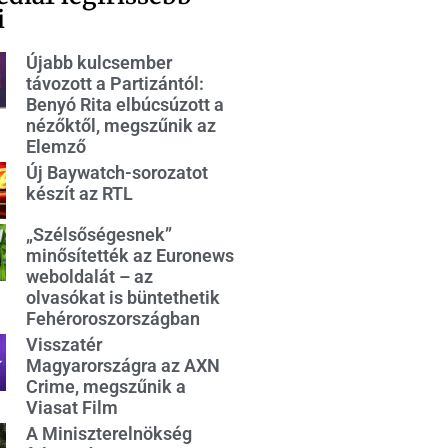
i
Újabb kulcsember
távozott a Partizántól:
Benyó Rita elbúcsúzott a
nézőktől, megszűnik az
Elemző
Új Baywatch-sorozatot
készít az RTL
„Szélsőségesnek”
minősítették az Euronews
weboldalát – az
olvasókat is büntethetik
Fehéroroszországban
Visszatér
Magyarországra az AXN
Crime, megszűnik a
Viasat Film
A Miniszterelnökség