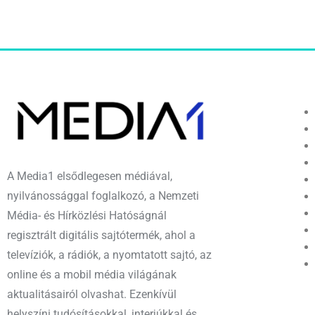
A Media1 elsődlegesen médiával,
nyilvánossággal foglalkozó, a Nemzeti
Média- és Hírközlési Hatóságnál
regisztrált digitális sajtótermék, ahol a
televíziók, a rádiók, a nyomtatott sajtó, az
online és a mobil média világának
aktualitásairól olvashat. Ezenkívül
helyszíni tudósításokkal, interjúkkal és