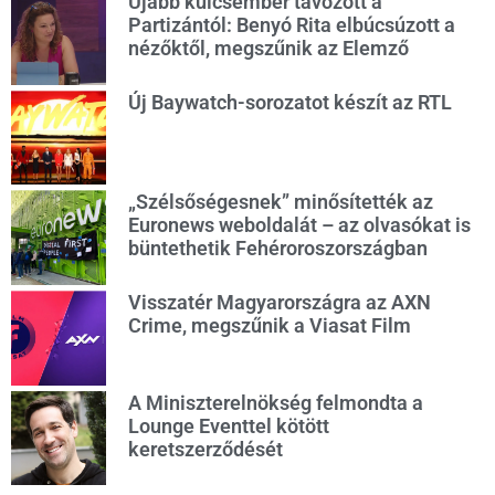
Újabb kulcsember távozott a
Partizántól: Benyó Rita elbúcsúzott a
nézőktől, megszűnik az Elemző
Új Baywatch-sorozatot készít az RTL
„Szélsőségesnek” minősítették az
Euronews weboldalát – az olvasókat is
büntethetik Fehéroroszországban
Visszatér Magyarországra az AXN
Crime, megszűnik a Viasat Film
A Miniszterelnökség felmondta a
Lounge Eventtel kötött
keretszerződését