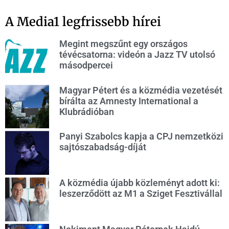
A Media1 legfrissebb hírei
Megint megszűnt egy országos
tévécsatorna: videón a Jazz TV utolsó
másodpercei
Magyar Pétert és a közmédia vezetését
bírálta az Amnesty International a
Klubrádióban
Panyi Szabolcs kapja a CPJ nemzetközi
sajtószabadság-díját
A közmédia újabb közleményt adott ki:
leszerződött az M1 a Sziget Fesztivállal