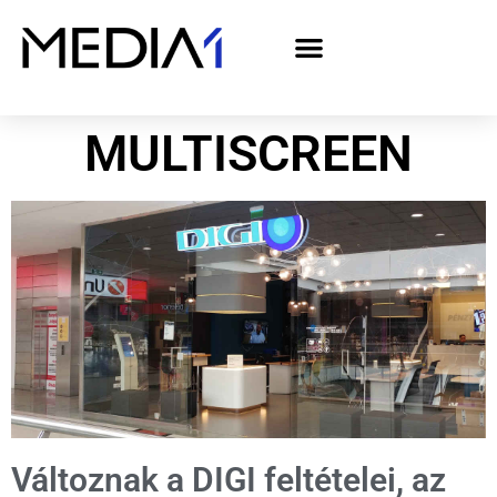
A Media1 médiaajánlata politikai hirdetőknek– országgyűlési választás 2026
MULTISCREEN
Változnak a DIGI feltételei, az