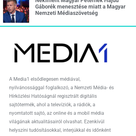
Nekiment Magyar Péternek Hajdú
Gáborék menesztése miatt a Magyar
Nemzeti Médiaszövetség
A Media1 elsődlegesen médiával,
nyilvánossággal foglalkozó, a Nemzeti Média- és
Hírközlési Hatóságnál regisztrált digitális
sajtótermék, ahol a televíziók, a rádiók, a
nyomtatott sajtó, az online és a mobil média
világának aktualitásairól olvashat. Ezenkívül
helyszíni tudósításokkal, interjúkkal és időnként