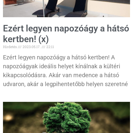
Ezért legyen napozóágy a hátsó
kertben! (x)
Hirdetés
2023.05.17.
22:11
Ezért legyen napozóágy a hátsó kertben! A
napozóágyak ideális helyet kínálnak a kültéri
kikapcsolódásra. Akár van medence a hátsó
udvaron, akár a legpihentetőbb helyen szeretné