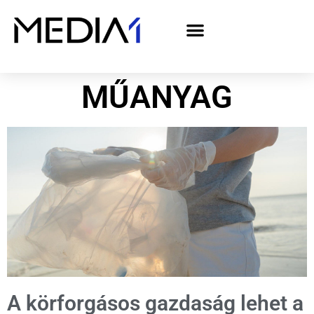
A Media1 médiaajánlata politikai hirdetőknek– országgyűlési választás 2026
MŰANYAG
A körforgásos gazdaság lehet a