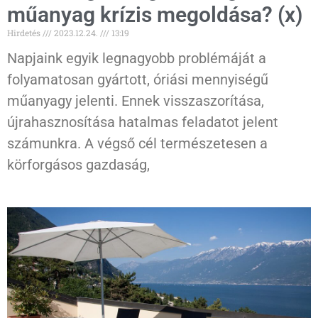
műanyag krízis megoldása? (x)
Hirdetés
2023.12.24.
13:19
Napjaink egyik legnagyobb problémáját a
folyamatosan gyártott, óriási mennyiségű
műanyagy jelenti. Ennek visszaszorítása,
újrahasznosítása hatalmas feladatot jelent
számunkra. A végső cél természetesen a
körforgásos gazdaság,