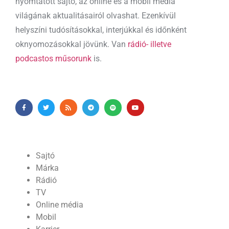
nyomtatott sajtó, az online és a mobil média
világának aktualitásairól olvashat. Ezenkívül
helyszíni tudósításokkal, interjúkkal és időnként
oknyomozásokkal jövünk. Van
rádió- illetve
podcastos műsorunk
is.
Sajtó
Márka
Rádió
TV
Online média
Mobil