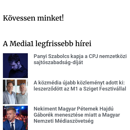
Kövessen minket!
A Media1 legfrissebb hírei
Panyi Szabolcs kapja a CPJ nemzetközi
sajtószabadság-díját
A közmédia újabb közleményt adott ki:
leszerződött az M1 a Sziget Fesztivállal
Nekiment Magyar Péternek Hajdú
Gáborék menesztése miatt a Magyar
Nemzeti Médiaszövetség