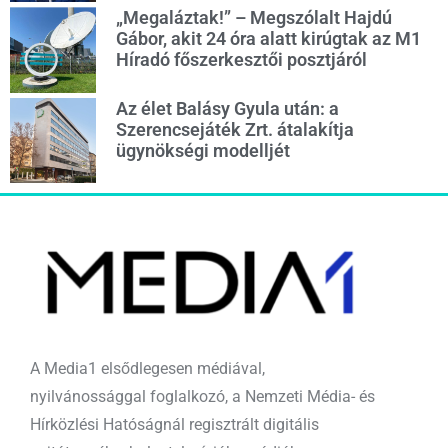
„Megaláztak!” – Megszólalt Hajdú
Gábor, akit 24 óra alatt kirúgtak az M1
Híradó főszerkesztői posztjáról
Az élet Balásy Gyula után: a
Szerencsejáték Zrt. átalakítja
ügynökségi modelljét
A Media1 elsődlegesen médiával,
nyilvánossággal foglalkozó, a Nemzeti Média- és
Hírközlési Hatóságnál regisztrált digitális