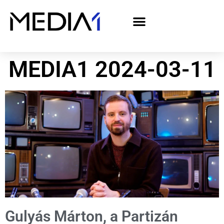
A Media1 médiaajánlata politikai hirdetőknek– országgyűlési választás 2026
MEDIA1 2024-03-11
Gulyás Márton, a Partizán