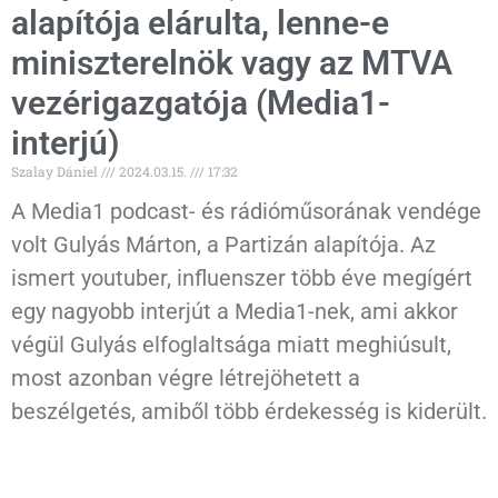
alapítója elárulta, lenne-e
miniszterelnök vagy az MTVA
vezérigazgatója (Media1-
interjú)
Szalay Dániel
2024.03.15.
17:32
A Media1 podcast- és rádióműsorának vendége
volt Gulyás Márton, a Partizán alapítója. Az
ismert youtuber, influenszer több éve megígért
egy nagyobb interjút a Media1-nek, ami akkor
végül Gulyás elfoglaltsága miatt meghiúsult,
most azonban végre létrejöhetett a
beszélgetés, amiből több érdekesség is kiderült.