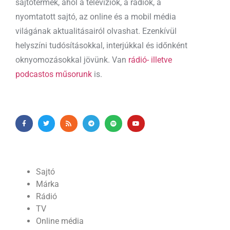
sajtótermék, ahol a televíziók, a rádiók, a
nyomtatott sajtó, az online és a mobil média
világának aktualitásairól olvashat. Ezenkívül
helyszíni tudósításokkal, interjúkkal és időnként
oknyomozásokkal jövünk. Van
rádió- illetve
podcastos műsorunk
is.
Sajtó
Márka
Rádió
TV
Online média