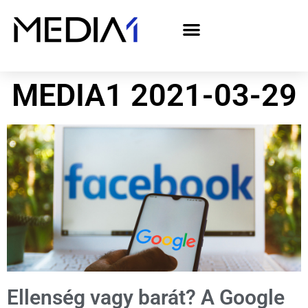
A Media1 médiaajánlata politikai hirdetőknek– országgyűlési választás 2026
MEDIA1 2021-03-29
Ellenség vagy barát? A Google