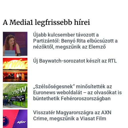
A Media1 legfrissebb hírei
Újabb kulcsember távozott a
Partizántól: Benyó Rita elbúcsúzott a
nézőktől, megszűnik az Elemző
Új Baywatch-sorozatot készít az RTL
„Szélsőségesnek” minősítették az
Euronews weboldalát – az olvasókat is
büntethetik Fehéroroszországban
Visszatér Magyarországra az AXN
Crime, megszűnik a Viasat Film