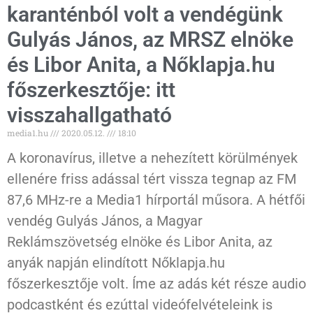
karanténból volt a vendégünk
Gulyás János, az MRSZ elnöke
és Libor Anita, a Nőklapja.hu
főszerkesztője: itt
visszahallgatható
media1.hu
2020.05.12.
18:10
A koronavírus, illetve a nehezített körülmények
ellenére friss adással tért vissza tegnap az FM
87,6 MHz-re a Media1 hírportál műsora. A hétfői
vendég Gulyás János, a Magyar
Reklámszövetség elnöke és Libor Anita, az
anyák napján elindított Nőklapja.hu
főszerkesztője volt. Íme az adás két része audio
podcastként és ezúttal videófelvételeink is