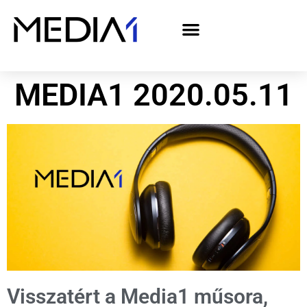
A Media1 médiaajánlata politikai hirdetőknek– országgyűlési választás 2026
MEDIA1 2020.05.11
Visszatért a Media1 műsora,