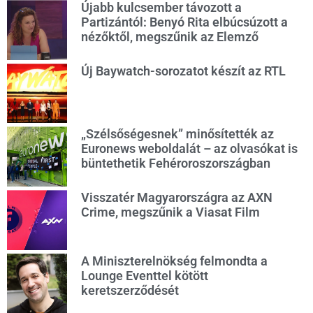
Újabb kulcsember távozott a
Partizántól: Benyó Rita elbúcsúzott a
nézőktől, megszűnik az Elemző
Új Baywatch-sorozatot készít az RTL
„Szélsőségesnek” minősítették az
Euronews weboldalát – az olvasókat is
büntethetik Fehéroroszországban
Visszatér Magyarországra az AXN
Crime, megszűnik a Viasat Film
A Miniszterelnökség felmondta a
Lounge Eventtel kötött
keretszerződését