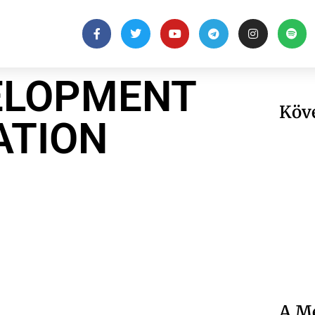
ELOPMENT
Köv
ATION
A Me