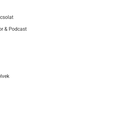
csolat
r & Podcast
elvek