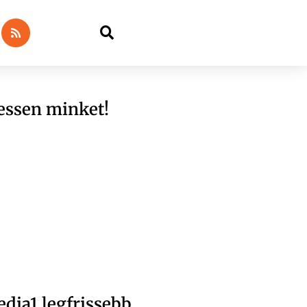
essen minket!
dia1 legfrissebb