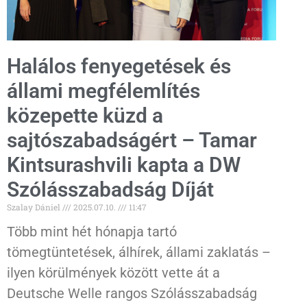
Halálos fenyegetések és
állami megfélemlítés
közepette küzd a
sajtószabadságért – Tamar
Kintsurashvili kapta a DW
Szólásszabadság Díját
Szalay Dániel
2025.07.10.
11:47
Több mint hét hónapja tartó
tömegtüntetések, álhírek, állami zaklatás –
ilyen körülmények között vette át a
Deutsche Welle rangos Szólásszabadság