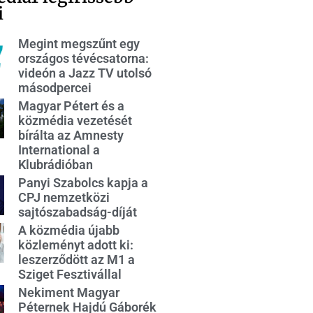
i
Megint megszűnt egy
országos tévécsatorna:
videón a Jazz TV utolsó
másodpercei
Magyar Pétert és a
közmédia vezetését
bírálta az Amnesty
International a
Klubrádióban
Panyi Szabolcs kapja a
CPJ nemzetközi
sajtószabadság-díját
A közmédia újabb
közleményt adott ki:
leszerződött az M1 a
Sziget Fesztivállal
Nekiment Magyar
Péternek Hajdú Gáborék