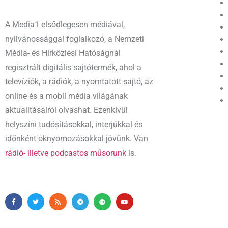
A Media1 elsődlegesen médiával,
nyilvánossággal foglalkozó, a Nemzeti
Média- és Hírközlési Hatóságnál
regisztrált digitális sajtótermék, ahol a
televíziók, a rádiók, a nyomtatott sajtó, az
online és a mobil média világának
aktualitásairól olvashat. Ezenkívül
helyszíni tudósításokkal, interjúkkal és
időnként oknyomozásokkal jövünk. Van
rádió- illetve podcastos műsorunk
is.