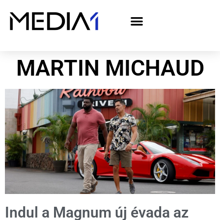
A Media1 médiaajánlata politikai hirdetőknek– országgyűlési választás 2026
MARTIN MICHAUD
Indul a Magnum új évada az