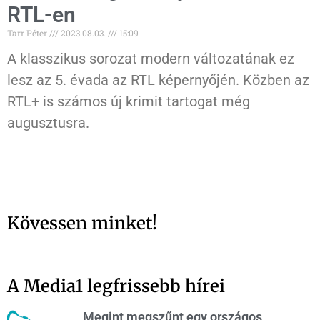
RTL-en
Tarr Péter
2023.08.03.
15:09
A klasszikus sorozat modern változatának ez
lesz az 5. évada az RTL képernyőjén. Közben az
RTL+ is számos új krimit tartogat még
augusztusra.
Kövessen minket!
A Media1 legfrissebb hírei
Megint megszűnt egy országos